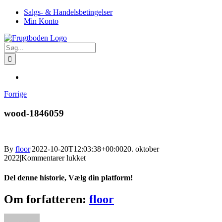
Skip
Facebook
Salgs- & Handelsbetingelser
to
Min Konto
content
Søg
efter:
Forrige
wood-1846059
By
floor
|
2022-10-20T12:03:38+00:00
20. oktober
til
2022
|
Kommentarer lukket
wood-
1846059
Del denne historie, Vælg din platform!
Facebook
X
Reddit
LinkedIn
WhatsApp
Tumblr
Pinterest
Vk
Xing
E-
Om forfatteren:
floor
mail